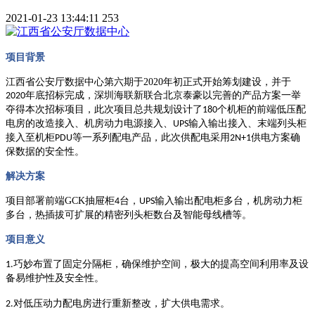
2021-01-23 13:44:11
253
项目背景
江西省公安厅数据中心第六期于
2020
年初正式开始筹划建设，并于
年底招标完成，深圳海联新联合北京泰豪以完善的产品方案一举
2020
夺得本次招标项目，此次项目总共规划设计了
个机柜的前端低压配
180
电房的改造接入、机房动力电源接入、
输入输出接入、末端列头柜
UPS
接入至机柜
等一系列配电产品，此次供配电采用
供电方案确
PDU
2N+1
保数据的安全性
。
解决方案
项目部署
前端
GCK
抽屉柜
台，
输入输出配电柜多台，机房动力柜
4
UPS
多台，热插拔可扩展的精密列头柜数台及智能母线槽等
。
项目意义
巧妙布置了
固定分隔柜
，确保维护空间，极大的提高空间利用率
及设
1.
备易维护性及安全性
。
对
低压动力配电房
进行
重新整改
，
扩大供电需求
。
2.